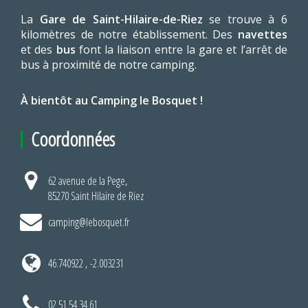
La
Gare de Saint-Hilaire-de-Riez
se trouve à 6
kilomètres de notre établissement. Des
navettes
et des
bus
font la liaison entre la gare et l’arrêt de
bus à proximité de notre camping.
À bientôt au Camping le Bosquet !
Coordonnées
62 avenue de la Pege,
85270 Saint Hilaire de Riez
camping@lebosquet.fr
46.740922 , -2.003231
02 51 54 34 61