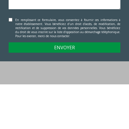
En remplissant ce formulaire, vous consentez à fournir ces informations à
notre établissement. Vous bénéficiez d'un droit d'accès, de modification, de
rectification et de suppression de vos données personnelles. Vous bénéficiez
du droit de vous inscrire sur la liste d'opposition au démarchage téléphonique.
Pour les exercer, merci de nous contacter.
ENVOYER