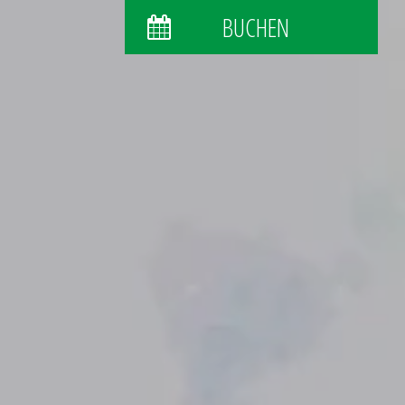
BUCHEN